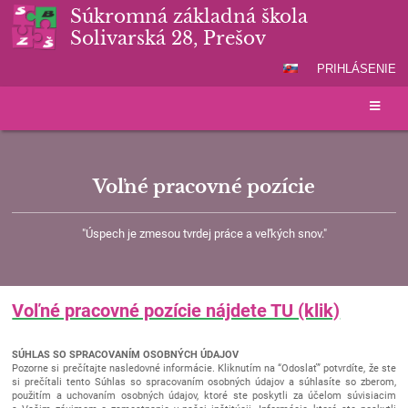
Súkromná základná škola
Solivarská 28, Prešov
PRIHLÁSENIE
Voľné pracovné pozície
"Úspech je zmesou tvrdej práce a veľkých snov."
Voľné pracovné pozície nájdete TU (klik)
SÚHLAS SO SPRACOVANÍM OSOBNÝCH ÚDAJOV
Pozorne si prečítajte nasledovné informácie. Kliknutím na “Odoslať” potvrdíte, že ste
si prečítali tento Súhlas so spracovaním osobných údajov a súhlasíte so zberom,
použitím a uchovaním osobných údajov, ktoré ste poskytli za účelom súvisiacim