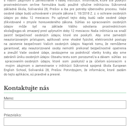
s Vašim záujmom o zamestnanie v našej inštitúcii. Informácie, ktoré ste poskytli
prostredníctvom on-line formulára budú použité výlučne inštitúciou Súkromná
základná škola, Solivarská 28, Prešov a iba pre potreby výberového procesu. Vaše
osobné údaje budú uchovávané v zmysle zákona č. 18/2018 Z. z. o ochrane osobných
údajov po dobu 12 mesiacov. Po uplynutí tejto doby, budú vaše osobné údaje
zlikvidované v zmysle horeuvedeného zákona. Súhlas so spracovaním osobných
údajov môže byť na základe Vášho odvolania prostredníctvom
skola@sgpo.sk zmazaný pred uplynutím doby 12 mesiacov. Naša inštitúcia sa snaží
zaistiť bezpečnosť osobných údajov, ktoré ste poskytli. Aby sme zamedzili
neautorizovaným prístupom, aplikovali sme vhodné fyzické, elektronické postupy
na zaistenie bezpečnosti Vašich osobných údajov. Napriek tomu, že nemôžeme
garantovať, aby neautorizované osoby nemohli prekonať bezpečnostné opatrenia
a zneužiť Vaše osobné údaje, zaväzujeme sa podniknúť všetky kroky, aby sme
zabránili úniku osobných údajov. Obsahu textu som porozumel/a a dávam súhlas so
spracovaním osobných údajov, ktoré som poskytol/ a za účelom súvisiacim s
mojim záujmom o zamestnanie v inštitúcii Súkromná spojená škola European
English School, Solivarská 28, Prešov. Potvrdzujem, že informácie, ktoré zadám
do tejto aplikácie, sú pravdivé a presné.
Kontaktujte nás
Meno:
Priezvisko: