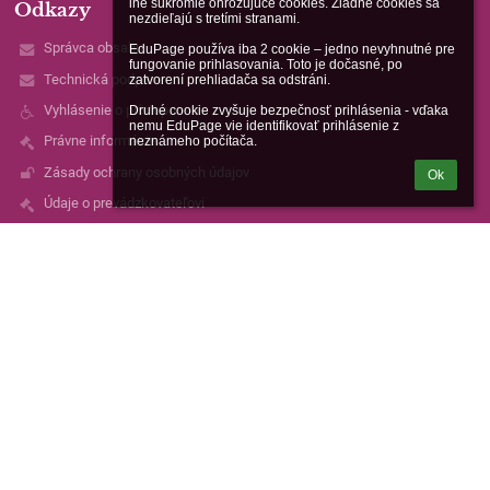
iné súkromie ohrozujúce cookies. Žiadne cookies sa 
Odkazy
nezdieľajú s tretími stranami.

Správca obsahu
EduPage používa iba 2 cookie – jedno nevyhnutné pre 
fungovanie prihlasovania. Toto je dočasné, po 
Technická podpora
zatvorení prehliadača sa odstráni.

Vyhlásenie o prístupnosti
Druhé cookie zvyšuje bezpečnosť prihlásenia - vďaka 
nemu EduPage vie identifikovať prihlásenie z 
Právne informácie
neznámeho počítača.
Zásady ochrany osobných údajov
Ok
Údaje o prevádzkovateľovi
Mapa stránok
SÚKROMNÉ GYMNÁZIUM
Kontakty
Súkromná spojená škola European English School, organizačná
zložka Súkromná základná škola
skola@sgpo.sk
Sekretariát:
Pevná linka: 051/771 32 63
Mobil: +421 948 134 538
Vrátnica školy: +421 950 462 455