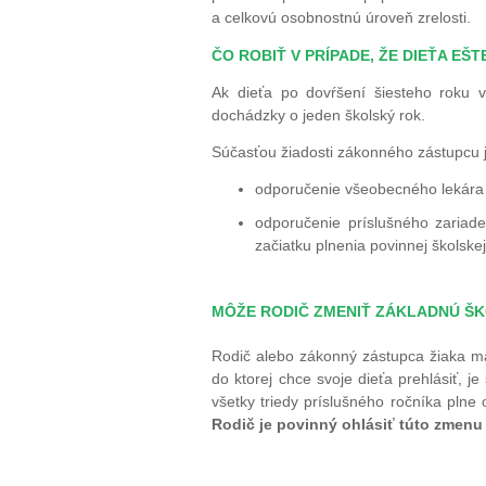
a celkovú osobnostnú úroveň zrelosti.
ČO ROBIŤ V PRÍPADE, ŽE DIEŤA EŠ
Ak dieťa po dovŕšení šiesteho roku ve
dochádzky o jeden školský rok.
Súčasťou žiadosti zákonného zástupcu 
odporučenie všeobecného lekára p
odporučenie príslušného zariad
začiatku plnenia povinnej škols
MÔŽE RODIČ ZMENIŤ ZÁKLADNÚ ŠKO
Rodič alebo zákonný zástupca žiaka má 
do ktorej chce svoje dieťa prehlásiť, je
všetky triedy príslušného ročníka plne
Rodič je povinný ohlásiť túto zmenu 