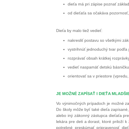
dieťa má pri zápise poznať základ
od dieťaťa sa očakáva pozornosť,
Dieťa by malo tiež vedieť:
nakresliť postavu so všetkými zá
vystrihnúť jednoduchý tvar podľa 
rozprávať obsah krátkej rozprávk
vedieť naspamäť detskú básničku
orientovať sa v priestore (vpredu,
JE MOŽNÉ ZAPÍSAŤ I DIEŤA MLADŠ
Vo výnimočných prípadoch je možné zap
Do školy môže byť také dieťa zapísané, 
alebo iný zákonný zástupca dieťaťa pr
lekára pre deti a dorast, ktoré priloží 
potrebné preskúmať pripravenosť dieť