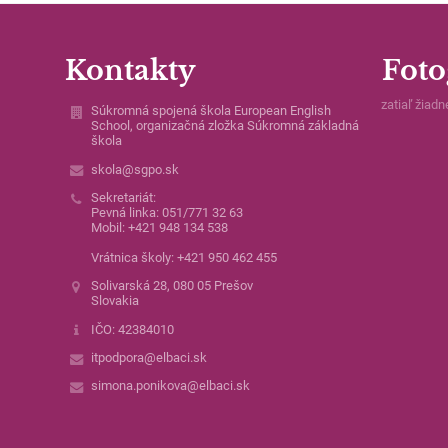
Kontakty
Foto
zatiaľ žiadn
Súkromná spojená škola European English
School, organizačná zložka Súkromná základná
škola
skola@sgpo.sk
Sekretariát:
Pevná linka: 051/771 32 63
Mobil: +421 948 134 538
Vrátnica školy: +421 950 462 455
Solivarská 28, 080 05 Prešov
Slovakia
IČO: 42384010
itpodpora@elbaci.sk
simona.ponikova@elbaci.sk