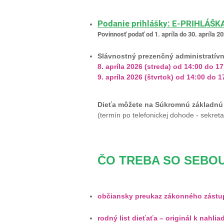
Podanie prihlášky: E-PRIHLÁŠKA
Povinnosť podať od 1. apríla do 30. apríla 2
Slávnostný prezenčný administratívny
8. apríla 2026 (streda) od 14:00 do 1
9. apríla 2026 (štvrtok) od 14:00 do 
Dieťa môžete na Súkromnú základnú š
(termín po telefonickej dohode - sekreta
ČO TREBA SO SEBOU
občiansky preukaz zákonného zást
rodný list dieťaťa – originál k nahli