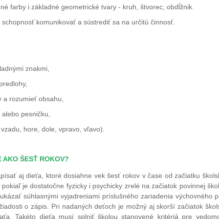
né farby i základné geometrické tvary - kruh, štvorec, obdĺžnik.
 schopnosť komunikovať a sústrediť sa na určitú činnosť.
kladnými znakmi,
predlohy,
y a rozumieť obsahu,
 alebo pesničku,
 vzadu, hore, dole, vpravo, vľavo).
IE AKO ŠESŤ ROKOV?
ísať aj dieťa, ktoré dosiahne vek šesť rokov v čase od začiatku škol
pokiaľ je dostatočne fyzicky i psychicky zrelé na začiatok povinnej ško
eukázať súhlasnými vyjadreniami príslušného zariadenia výchovného
k žiadosti o zápis. Pri nadaných deťoch je možný aj skorší začiatok ško
aťa. Takéto dieťa musí splniť školou stanovené kritériá pre vedom