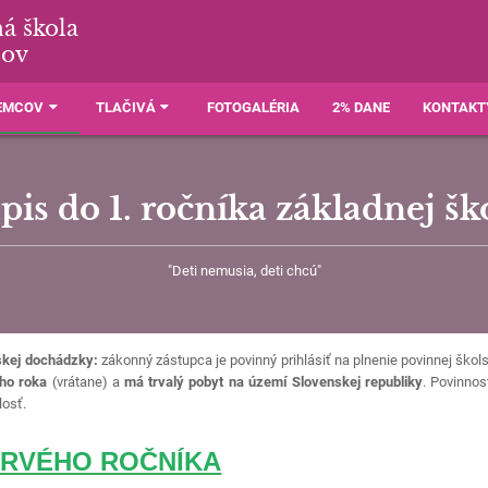
á škola
šov
JEMCOV
TLAČIVÁ
FOTOGALÉRIA
2% DANE
KONTAKT
pis do 1. ročníka základnej šk
"Deti nemusia, deti chcú"
lskej dochádzky:
zákonný zástupca je povinný prihlásiť na plnenie povinnej škol
eho roka
(vrátane) a
má trvalý pobyt na území Slovenskej republiky
. Povinnos
losť.
PRVÉHO ROČNÍKA