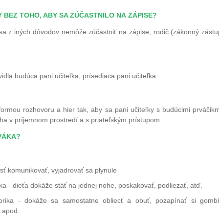
Y BEZ TOHO, ABY SA ZÚČASTNILO NA ZÁPISE?
 sa z iných dôvodov nemôže zúčastniť na zápise, rodič (zákonný zástupc
idla budúca pani učiteľka, prísediaca pani učiteľka.
formou rozhovoru a hier tak, aby sa pani učiteľky s budúcimi prváčikmi
eha v príjemnom prostredí a s priateľským prístupom.
VÁKA?
osť komunikovať, vyjadrovať sa plynule
a - dieťa dokáže stáť na jednej nohe, poskakovať, podliezať, atď.
orika - dokáže sa samostatne obliecť a obuť, pozapínať si gombí
 apod.