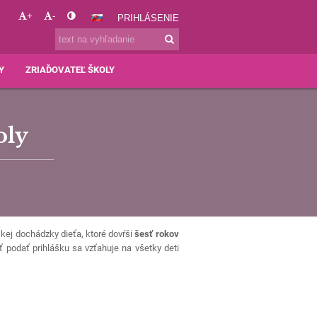
+
-
PRIHLÁSENIE
Y
ZRIAĎOVATEĽ ŠKOLY
oly
skej dochádzky dieťa, ktoré dovŕši
šesť rokov
ť podať prihlášku sa vzťahuje na všetky deti