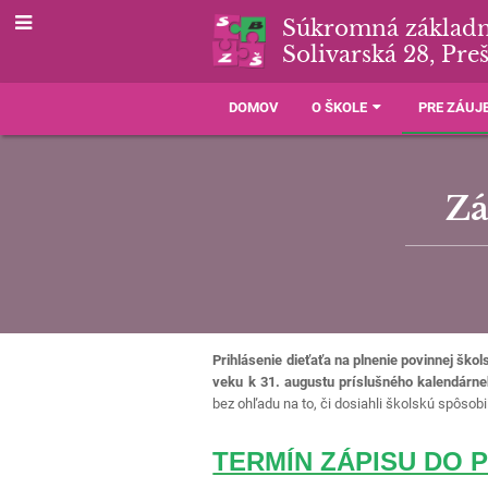
Súkromná základn
Solivarská 28, Pre
DOMOV
O ŠKOLE
PRE ZÁU
Zá
Prihlásenie dieťaťa na plnenie povinnej ško
veku k 31. augustu príslušného kalendárn
bez ohľadu na to, či dosiahli školskú spôsobi
TERMÍN ZÁPISU DO 