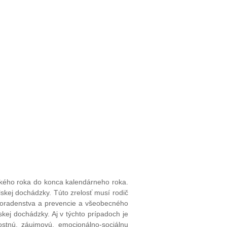
ského roka do konca kalendárneho roka.
lskej dochádzky. Túto zrelosť musí rodič
 poradenstva a prevencie a všeobecného
lskej dochádzky. Aj v týchto prípadoch je
ostnú, záujmovú, emocionálno-sociálnu