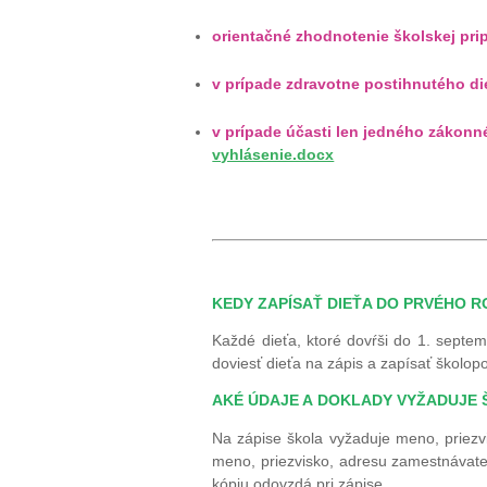
orientačné zhodnotenie školskej pri
v prípade zdravotne postihnutého di
v prípade účasti len jedného zákonn
vyhlásenie.docx
KEDY ZAPÍSAŤ DIEŤA DO PRVÉHO 
Každé dieťa, ktoré dovŕši do 1. septem
doviesť dieťa na zápis a zapísať školopo
AKÉ ÚDAJE A DOKLADY VYŽADUJE Š
Na zápise škola vyžaduje meno, priezvi
meno, priezvisko, adresu zamestnávateľa
kópiu odovzdá pri zápise.