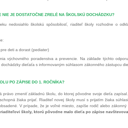
TE NIE JE DOSTATOČNE ZRELÉ NA ŠKOLSKÚ
DOCHÁDZKU?
ku nedosiahlo školskú spôsobilosť, riaditeľ školy rozhodne o odkl
je:
re deti a dorast (pediater)
enia výchovného poradenstva a prevencie. Na základe týchto odporuč
kej dochádzky dieťaťa s informovaným súhlasom zákonného zástupcu die
LU PO ZÁPISE DO 1. ROČNÍKA?
právo zmeniť základnú školu, do ktorej pôvodne svoje dieťa zapísal. Ma
 schopná žiaka prijať. Riaditeľ novej školy musí s prijatím žiaka súhl
 obsadené. V prípade, že je voľné miesto, zapíše rodič alebo zákonný z
riaditeľovi školy, ktorú pôvodne malo dieťa po zápise navštevov