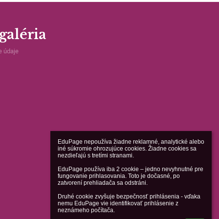
galéria
e údaje
EduPage nepoužíva žiadne reklamné, analytické alebo 
iné súkromie ohrozujúce cookies. Žiadne cookies sa 
nezdieľajú s tretími stranami.

EduPage používa iba 2 cookie – jedno nevyhnutné pre 
fungovanie prihlasovania. Toto je dočasné, po 
zatvorení prehliadača sa odstráni.

Druhé cookie zvyšuje bezpečnosť prihlásenia - vďaka 
nemu EduPage vie identifikovať prihlásenie z 
neznámeho počítača.