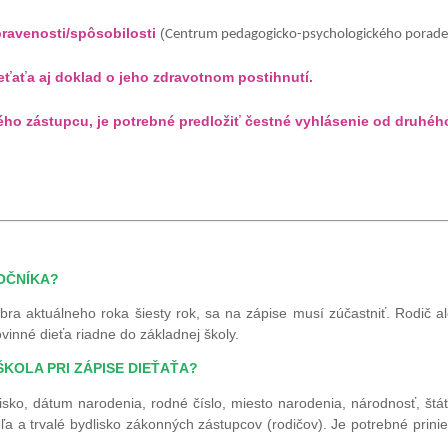
pravenosti/spôsobilosti
(
Centrum pedagogicko-psychologického poraden
eťaťa aj doklad o jeho zdravotnom postihnutí.
ého zástupcu, je potrebné predložiť čestné vyhlásenie od druhéh
ROČNÍKA?
bra aktuálneho roka šiesty rok, sa na zápise musí zúčastniť. Rodič 
vinné dieťa riadne do základnej školy.
KOLA PRI ZÁPISE DIEŤAŤA?
sko, dátum narodenia, rodné číslo, miesto narodenia, národnosť, štátn
 a trvalé bydlisko zákonných zástupcov (rodičov). Je potrebné prinies