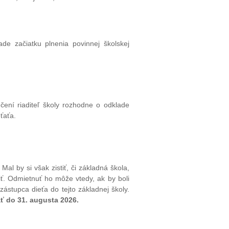
ade začiatku plnenia povinnej školskej
ení riaditeľ školy rozhodne o odklade
ťaťa.
l by si však zistiť, či základná škola,
asiť. Odmietnuť ho môže vtedy, ak by boli
ástupca dieťa do tejto základnej školy.
ať do 31. augusta 2026.