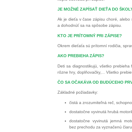
JE MOŽNÉ ZAPÍSAŤ DIEŤA DO ŠKOL
Ak je dieťa v čase zápisu choré, alebo
a dohodnúť sa na spôsobe zápisu.
KTO JE PRÍTOMNÝ PRI ZÁPISE?
Okrem dieťaťa sú prítomní rodičia, sprav
AKO PREBIEHA ZÁPIS?
Deti sa diagnostikujú, všetko prebieha 
rôzne hry, doplňovačky,... Všetko prebi
ČO SA OČAKÁVA OD BUDÚCEHO PR
Základné požiadavky:
čistá a zrozumiteľná reč, schopn
dostatočne vyvinutá hrubá motorik
dostatočne vyvinutá jemná mot
bez prechodu za vyznačenú čiaru