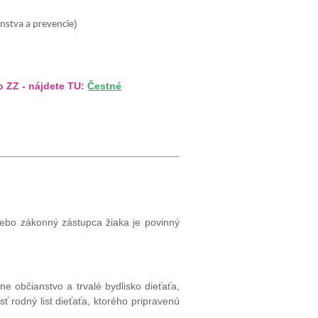
)
stva a prevencie
o ZZ - nájdete TU:
Čestné
alebo zákonný zástupca žiaka je povinný
e občianstvo a trvalé bydlisko dieťaťa,
ť rodný list dieťaťa, ktorého pripravenú