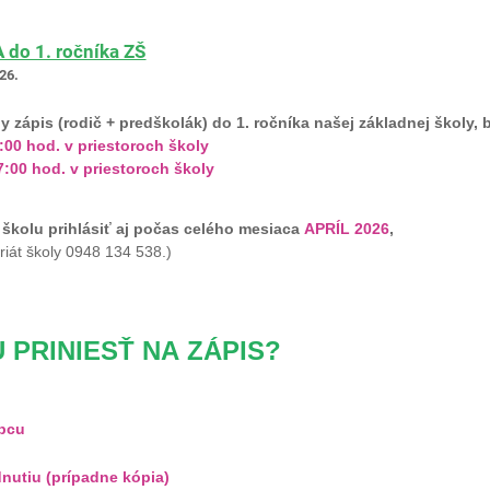
 do 1. ročníka ZŠ
026.
 zápis (rodič + predškolák) do 1. ročníka našej základnej školy,
7:00 hod. v priestoroch školy
17:00 hod. v priestoroch školy
kolu prihlásiť aj počas celého mesiaca
APRÍL 2026
,
riát školy 0948 134 538.)
 PRINIESŤ NA ZÁPIS?
upcu
adnutiu (prípadne kópia)