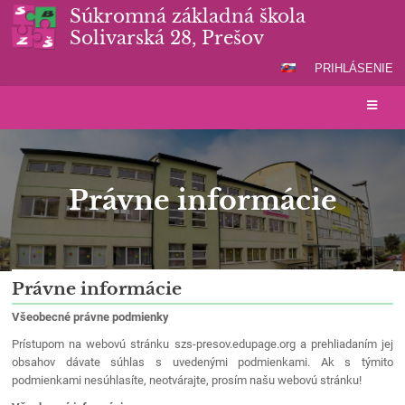
Súkromná základná škola
Solivarská 28, Prešov
PRIHLÁSENIE
Právne informácie
Právne
Právne informácie
informácie
Všeobecné právne podmienky
Prístupom na webovú stránku szs-presov.edupage.org a prehliadaním jej
obsahov dávate súhlas s uvedenými podmienkami. Ak s týmito
podmienkami nesúhlasíte, neotvárajte, prosím našu webovú stránku!