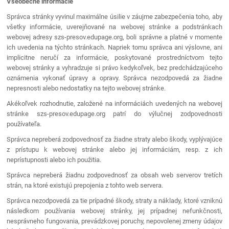
Všeobecné informácie
Správca stránky vyvinul maximálne úsilie v záujme zabezpečenia toho, aby
všetky informácie, uverejňované na webovej stránke a podstránkach
webovej adresy szs-presov.edupage.org, boli správne a platné v momente
ich uvedenia na týchto stránkach. Napriek tomu správca ani výslovne, ani
implicitne neručí za informácie, poskytované prostredníctvom tejto
webovej stránky a vyhradzuje si právo kedykoľvek, bez predchádzajúceho
oznámenia vykonať úpravy a opravy. Správca nezodpovedá za žiadne
nepresnosti alebo nedostatky na tejto webovej stránke.
Akékoľvek rozhodnutie, založené na informáciách uvedených na webovej
stránke szs-presov.edupage.org patrí do výlučnej zodpovednosti
používateľa.
Správca nepreberá zodpovednosť za žiadne straty alebo škody, vyplývajúce
z prístupu k webovej stránke alebo jej informáciám, resp. z ich
neprístupnosti alebo ich použitia.
Správca nepreberá žiadnu zodpovednosť za obsah web serverov tretích
strán, na ktoré existujú prepojenia z tohto web servera.
Správca nezodpovedá za tie prípadné škody, straty a náklady, ktoré vzniknú
následkom používania webovej stránky, jej prípadnej nefunkčnosti,
nesprávneho fungovania, prevádzkovej poruchy, nepovolenej zmeny údajov