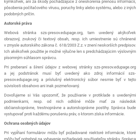
kýmkoľvek, ani za škody pochádzajúce z oneskorenia prenosu informácií,
pôsobenia počítačového vírusu, poruchy linky alebo systému, alebo z iných
podobných príčin.
Autorské práva
Webová stránka szs-presov.edupage.org, tam uvedený akýkoľvek
obrazový, zvukový či textový obsah, resp. ich umiestnenie sú chránené
v zmysle autorského zákona č. 618/2003 Z.z. v znení neskorších predpisov.
Ich akékoľvek použitie je možné výlučne len s predchádzajúcim výslovným
písomným súhlasom správcu.
Pri preberaní a šírení údajov z webovej stránky szs-presov.edupage.org
a jej podstránok musí byť uvedený ako zdroj informácií szs-
presov.edupage.org a príslušný elektronický súbor nesmie byť v tejto
súvislosti obsahovo ani inak pozmeňovaný.
Dovoľujeme si Vás upozorniť, že používanie v protiklade s uvedenými
podmienkami, resp. od nich odlišné môže mať za následok
občianskoprávne, trestnoprávne a autorskoprávne postihy. Správca bude
vystupovať proti každému porušeniu práv, o ktorom získa informácie.
Ochrana osobných údajov
Pri vypĺňaní formulárov môžu byť požadované niektoré informácie, ktoré
môžu byť potrebné na vybavenie požiadaviek používateľov stránky. Správca