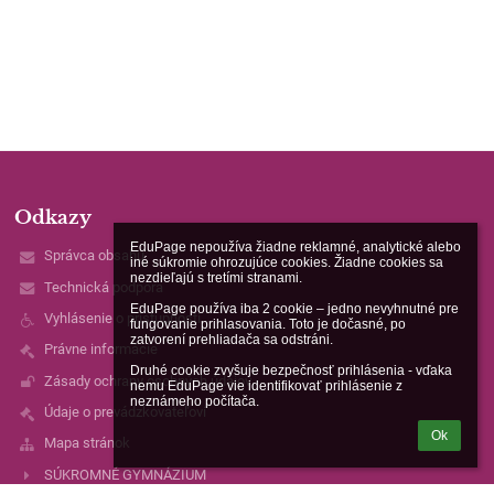
Odkazy
EduPage nepoužíva žiadne reklamné, analytické alebo 
Správca obsahu
iné súkromie ohrozujúce cookies. Žiadne cookies sa 
nezdieľajú s tretími stranami.

Technická podpora
EduPage používa iba 2 cookie – jedno nevyhnutné pre 
Vyhlásenie o prístupnosti
fungovanie prihlasovania. Toto je dočasné, po 
zatvorení prehliadača sa odstráni.

Právne informácie
Druhé cookie zvyšuje bezpečnosť prihlásenia - vďaka 
Zásady ochrany osobných údajov
nemu EduPage vie identifikovať prihlásenie z 
neznámeho počítača.
Údaje o prevádzkovateľovi
Ok
Mapa stránok
SÚKROMNÉ GYMNÁZIUM