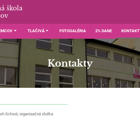
á škola
šov
JEMCOV
TLAČIVÁ
FOTOGALÉRIA
2% DANE
KONTAKT
Kontakty
sh School, organizačná zložka