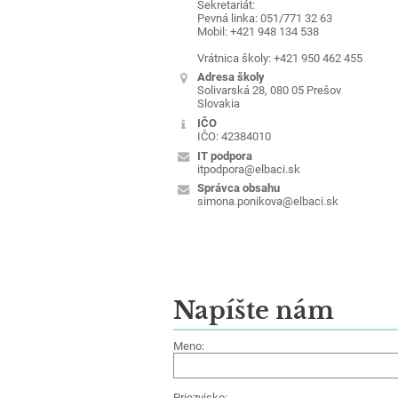
Sekretariát:
Pevná linka: 051/771 32 63
Mobil: +421 948 134 538
Vrátnica školy: +421 950 462 455
Adresa školy
Solivarská 28, 080 05 Prešov
Slovakia
IČO
IČO: 42384010
IT podpora
itpodpora@elbaci.sk
Správca obsahu
simona.ponikova@elbaci.sk
Napíšte nám
Meno:
Priezvisko: