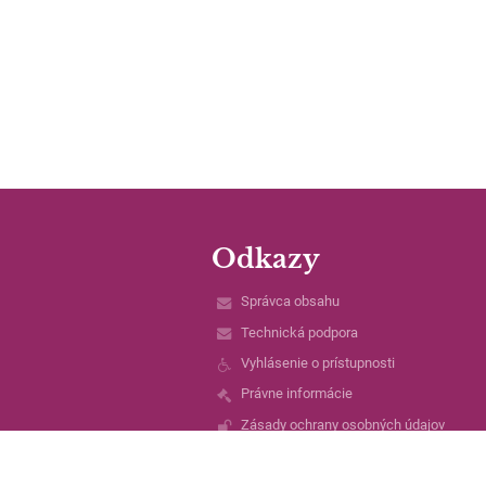
Odkazy
Správca obsahu
Technická podpora
Vyhlásenie o prístupnosti
Právne informácie
Zásady ochrany osobných údajov
Údaje o prevádzkovateľovi
Mapa stránok