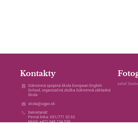
Kontakty
Fotog
zatiaľ žiadn
Súkromná spojená škola European English
School, organizačná zložka Súkromná základná
škola
skola@sgpo.sk
Sekretariát:
Pevná linka: 051/771 32 63
Mobil: +421 948 134 538
Vrátnica školy: +421 950 462 455