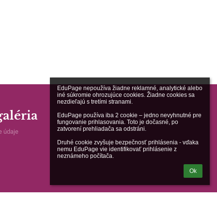
EduPage nepoužíva žiadne reklamné, analytické alebo 
iné súkromie ohrozujúce cookies. Žiadne cookies sa 
nezdieľajú s tretími stranami.

aléria
EduPage používa iba 2 cookie – jedno nevyhnutné pre 
fungovanie prihlasovania. Toto je dočasné, po 
zatvorení prehliadača sa odstráni.

e údaje
Druhé cookie zvyšuje bezpečnosť prihlásenia - vďaka 
nemu EduPage vie identifikovať prihlásenie z 
neznámeho počítača.
Ok