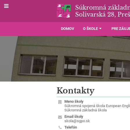
Súkromná základn
Solivarská 28, Pre
DOMOV
O ŠKOLE
PRE ZÁU
Kontakty
Kontakty
Meno školy
Súkromná spojená škola European Engli
Súkromná základná škola
Email školy
skola@sgpo.sk
Telefón