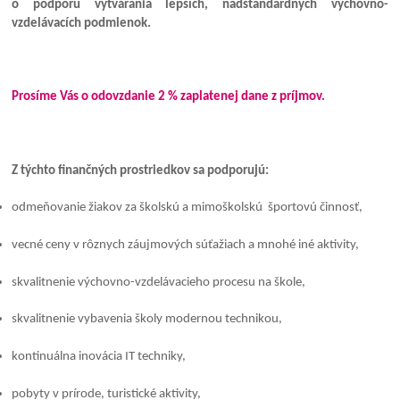
o podporu vytvárania lepších, nadštandardných výchovno-
vzdelávacích podmienok.
Prosíme Vás o odovzdanie 2 % zaplatenej dane z príjmov.
Z týchto finančných prostriedkov sa podporujú:
odmeňovanie žiakov za školskú a mimoškolskú športovú činnosť,
vecné ceny v rôznych záujmových súťažiach a mnohé iné aktivity,
skvalitnenie výchovno-vzdelávacieho procesu na škole,
skvalitnenie vybavenia školy modernou technikou,
kontinuálna inovácia IT techniky,
pobyty v prírode, turistické aktivity,