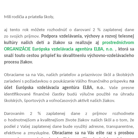
Milí rodičia a priatelia školy,
aj tento rok môžete rozhodnúť o darovaní 2 % zaplatenej dane
zo svojich príjmov.
Podpora vzdelávania, výchovy a rozvoj telesnej
kultúry našich detí a žiakov sa realizuje aj
prostredníctvom
ORGANIZÁCIE Európska vzdelávacia agentúra ELBA, n.o.
, ktorá sa
snaží touto cestou prispieť ku skvalitneniu výchovno-vzdelávacieho
procesu žiakov.
Obraciame sa na Vás, našich priateľov a priaznivcov škôl a školských
zariadení s požiadavkou o poukázanie Vášho finančného príspevku
na
účet Európska vzdelávacia agentúra ELBA, n.o.
. Vaše presne
identifikované finančné čiastky budú výlučne použité na úhradu
školských, športových a voľnočasových aktivít našich žiakov.
Darovaním 2 % zaplatenej dane z príjmov rozhodnete
o hodnotnejšom a kvalitnejšom živote žiakov našich škôl a o tom, že
podiel z Vašej zaplatenej dane bude využitý adresne, transparentne,
efektívne a zmysluplne.
Obraciame sa na Vás ešte raz s prosbou