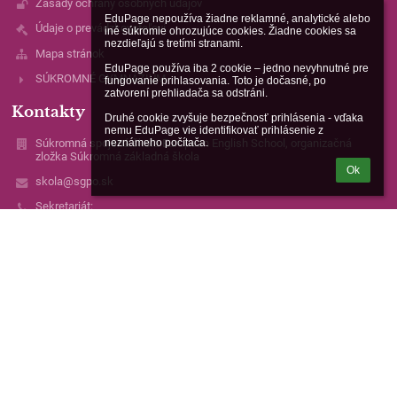
Zásady ochrany osobných údajov
EduPage nepoužíva žiadne reklamné, analytické alebo 
Údaje o prevádzkovateľovi
iné súkromie ohrozujúce cookies. Žiadne cookies sa 
nezdieľajú s tretími stranami.

Mapa stránok
EduPage používa iba 2 cookie – jedno nevyhnutné pre 
SÚKROMNÉ GYMNÁZIUM
fungovanie prihlasovania. Toto je dočasné, po 
zatvorení prehliadača sa odstráni.

Kontakty
Druhé cookie zvyšuje bezpečnosť prihlásenia - vďaka 
nemu EduPage vie identifikovať prihlásenie z 
Súkromná spojená škola European English School, organizačná
neznámeho počítača.
zložka Súkromná základná škola
Ok
skola@sgpo.sk
Sekretariát:
Pevná linka: 051/771 32 63
Mobil: +421 948 134 538
Vrátnica školy: +421 950 462 455
Solivarská 28, 080 05 Prešov
Slovakia
IČO: 42384010
itpodpora@elbaci.sk
simona.ponikova@elbaci.sk