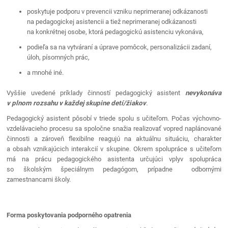
poskytuje podporu v prevencii vzniku neprimeranej odkázanosti
na pedagogickej asistencii a tiež neprimeranej odkázanosti
na konkrétnej osobe, ktorá pedagogickú asistenciu vykonáva,
podieľa sa na vytváraní a úprave pomôcok, personalizácii zadaní,
úloh, písomných prác,
a mnohé iné.
Vyššie uvedené príklady činností pedagogický asistent
nevykonáva
v plnom rozsahu v každej skupine detí/žiakov
.
Pedagogický asistent pôsobí v triede spolu s učiteľom. Počas výchovno-
vzdelávacieho procesu sa spoločne snažia realizovať vopred naplánované
činnosti a zároveň flexibilne reagujú na aktuálnu situáciu, charakter
a obsah vznikajúcich interakcií v skupine. Okrem spolupráce s učiteľom
má na prácu pedagogického asistenta určujúci vplyv spolupráca
so školským špeciálnym pedagógom, prípadne odbornými
zamestnancami školy.
Forma poskytovania
podporného opatrenia