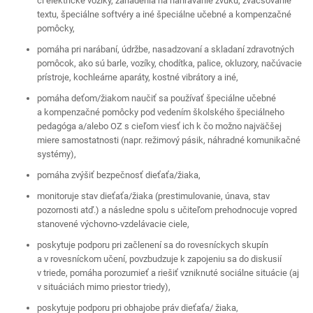
či elektrické vozíky, zariadenia na nahrávanie zvuku, zväčšovanie
textu, špeciálne softvéry a iné špeciálne učebné a kompenzačné
pomôcky,
pomáha pri narábaní, údržbe, nasadzovaní a skladaní zdravotných
pomôcok, ako sú barle, vozíky, chodítka, palice, okluzory, načúvacie
prístroje, kochleárne aparáty, kostné vibrátory a iné,
pomáha deťom/žiakom naučiť sa používať špeciálne učebné
a kompenzačné pomôcky pod vedením školského špeciálneho
pedagóga a/alebo OZ s cieľom viesť ich k čo možno najväčšej
miere samostatnosti (napr. režimový pásik, náhradné komunikačné
systémy),
pomáha zvýšiť bezpečnosť dieťaťa/žiaka,
monitoruje stav dieťaťa/žiaka (prestimulovanie, únava, stav
pozornosti atď.) a následne spolu s učiteľom prehodnocuje vopred
stanovené výchovno-vzdelávacie ciele,
poskytuje podporu pri začlenení sa do rovesníckych skupín
a v rovesníckom učení, povzbudzuje k zapojeniu sa do diskusií
v triede, pomáha porozumieť a riešiť vzniknuté sociálne situácie (aj
v situáciách mimo priestor triedy),
poskytuje podporu pri obhajobe práv dieťaťa/ žiaka,