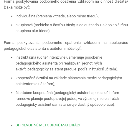
Forma poskytovania podporného opatrenia vzhľadom na činnosť dieťaťa/
žiaka
môže byť:
individuálna (prebieha v triede, alebo mimo triedu),
skupinová (prebieha s časťou triedy, s celou triedou, alebo so širšou
skupinou ako trieda)
Forma poskytovania podporného opatrenia vzhľadom na spoluprácu
pedagogického asistenta s učiteľom môže byť:
inštruktážna (učiteľ intenzívne usmerňuje pôsobenie
pedagogického asistenta pri realizovaní jednotlivých
aktivít, pedagogický asistent pracuje podľa inštrukcií učiteľa),
kooperačná (vzniká na základe plánovania medzi pedagogickým
asistentom a učiteľom),
čiastočne kooperačná (pedagogický asistent spolu s učiteľom
rámcovo plánuje postup svojej práce, vo výraznej miere si však
pedagogický asistent sám stanovuje vlastný spôsob práce).
SPRIEVODNÉ METODICKÉ MATERIÁLY