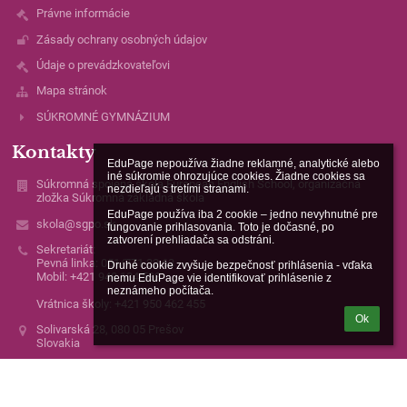
Právne informácie
Zásady ochrany osobných údajov
Údaje o prevádzkovateľovi
Mapa stránok
SÚKROMNÉ GYMNÁZIUM
Kontakty
EduPage nepoužíva žiadne reklamné, analytické alebo 
iné súkromie ohrozujúce cookies. Žiadne cookies sa 
Súkromná spojená škola European English School, organizačná
nezdieľajú s tretími stranami.

zložka Súkromná základná škola
EduPage používa iba 2 cookie – jedno nevyhnutné pre 
skola@sgpo.sk
fungovanie prihlasovania. Toto je dočasné, po 
zatvorení prehliadača sa odstráni.

Sekretariát:
Pevná linka: 051/771 32 63
Druhé cookie zvyšuje bezpečnosť prihlásenia - vďaka 
Mobil: +421 948 134 538
nemu EduPage vie identifikovať prihlásenie z 
neznámeho počítača.
Vrátnica školy: +421 950 462 455
Ok
Solivarská 28, 080 05 Prešov
Slovakia
IČO: 42384010
itpodpora@elbaci.sk