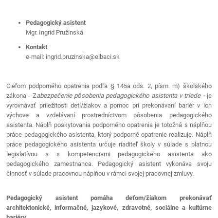
Pedagogický asistent
Mgr. Ingrid Pružinská
Kontakt
e-mail: ingrid.pruzinska@elbaci.sk
Cieľom podporného opatrenia podľa § 145a ods. 2, písm. m) školského
zákona - Z
abezpečenie pôsobenia pedagogického asistenta v triede -
je
vyrovnávať príležitosti detí/žiakov a pomoc pri prekonávaní bariér v ich
výchove a vzdelávaní prostredníctvom pôsobenia pedagogického
asistenta. Náplň poskytovania podporného opatrenia je totožná s náplňou
práce pedagogického asistenta, ktorý podporné opatrenie realizuje. Náplň
práce pedagogického asistenta určuje riaditeľ školy v súlade s platnou
legislatívou a s kompetenciami pedagogického asistenta ako
pedagogického zamestnanca. Pedagogický asistent vykonáva svoju
činnosť v súlade pracovnou náplňou v rámci svojej pracovnej zmluvy.
Pedagogický asistent pomáha deťom/žiakom prekonávať
architektonické, informačné, jazykové, zdravotné, sociálne a kultúrne
bariéry.