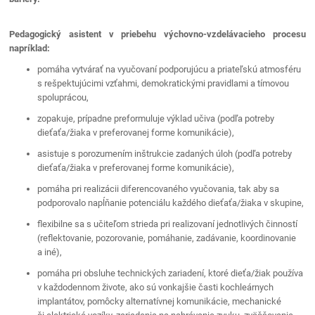
Pedagogický asistent v priebehu výchovno-vzdelávacieho procesu
napríklad:
pomáha vytvárať na vyučovaní podporujúcu a priateľskú atmosféru
s rešpektujúcimi vzťahmi, demokratickými pravidlami a tímovou
spoluprácou,
zopakuje, prípadne preformuluje výklad učiva (podľa potreby
dieťaťa/žiaka v preferovanej forme komunikácie),
asistuje s porozumením inštrukcie zadaných úloh (podľa potreby
dieťaťa/žiaka v preferovanej forme komunikácie),
pomáha pri realizácii diferencovaného vyučovania, tak aby sa
podporovalo napĺňanie potenciálu každého dieťaťa/žiaka v skupine,
flexibilne sa s učiteľom strieda pri realizovaní jednotlivých činností
(reflektovanie, pozorovanie, pomáhanie, zadávanie, koordinovanie
a iné),
pomáha pri obsluhe technických zariadení, ktoré dieťa/žiak používa
v každodennom živote, ako sú vonkajšie časti kochleárnych
implantátov, pomôcky alternatívnej komunikácie, mechanické