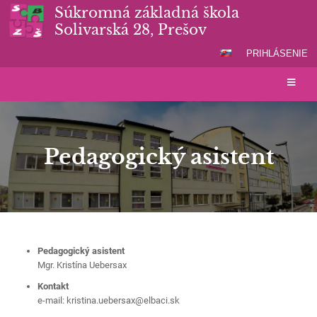
Súkromná základná škola
Solivarská 28, Prešov
PRIHLÁSENIE
Pedagogický asistent
Pedagogický
asistent
Pedagogický asistent
Mgr. Kristína Uebersax
Kontakt
e-mail: kristina.uebersax@elbaci.sk