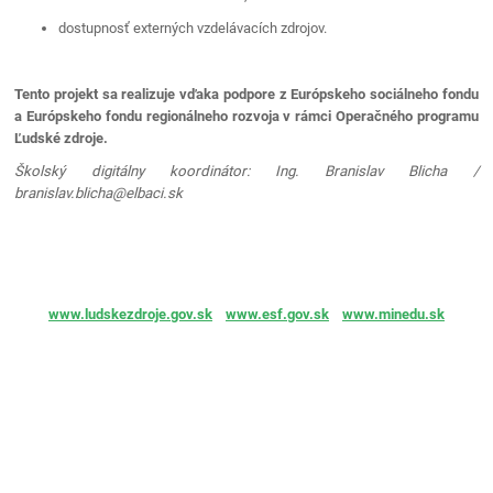
dostupnosť externých vzdelávacích zdrojov.
Tento projekt sa realizuje vďaka podpore z Európskeho sociálneho fondu
a Európskeho fondu regionálneho rozvoja v rámci Operačného programu
Ľudské zdroje.
Školský digitálny koordinátor: Ing. Branislav Blicha /
branislav.blicha@elbaci.sk
www.ludskezdroje.gov.sk
www.esf.gov.sk
www.minedu.sk