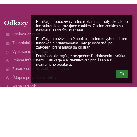
EduPage nepoužíva žiadne reklamné, analytické alebo 
Odkazy
iné súkromie ohrozujúce cookies. Žiadne cookies sa 
nezdieľajú s tretími stranami.

Správca obsahu
EduPage používa iba 2 cookie – jedno nevyhnutné pre 
Technická podpora
fungovanie prihlasovania. Toto je dočasné, po 
zatvorení prehliadača sa odstráni.

Vyhlásenie o prístupnosti
Druhé cookie zvyšuje bezpečnosť prihlásenia - vďaka 
Právne informácie
nemu EduPage vie identifikovať prihlásenie z 
neznámeho počítača.
Zásady ochrany osobných údajov
Ok
Údaje o prevádzkovateľovi
Mapa stránok
SÚKROMNÉ GYMNÁZIUM
Kontakty
Súkromná spojená škola European English School, organizačná
zložka Súkromná základná škola
skola@sgpo.sk