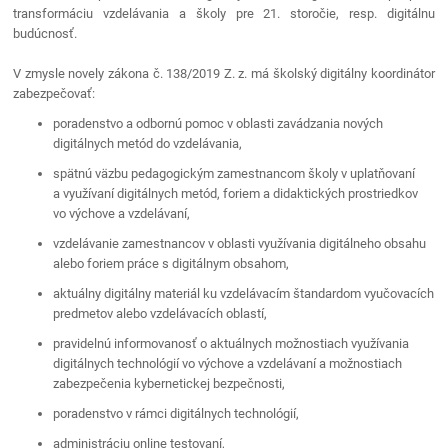
transformáciu vzdelávania a školy pre 21. storočie, resp. digitálnu
budúcnosť.
V zmysle novely zákona č. 138/2019 Z. z. má školský digitálny koordinátor
zabezpečovať:
poradenstvo a odbornú pomoc v oblasti zavádzania nových
digitálnych metód do vzdelávania,
spätnú väzbu pedagogickým zamestnancom školy v uplatňovaní
a využívaní digitálnych metód, foriem a didaktických prostriedkov
vo výchove a vzdelávaní,
vzdelávanie zamestnancov v oblasti využívania digitálneho obsahu
alebo foriem práce s digitálnym obsahom,
aktuálny digitálny materiál ku vzdelávacím štandardom vyučovacích
predmetov alebo vzdelávacích oblastí,
pravidelnú informovanosť o aktuálnych možnostiach využívania
digitálnych technológií vo výchove a vzdelávaní a možnostiach
zabezpečenia kybernetickej bezpečnosti,
poradenstvo v rámci digitálnych technológií,
administráciu online testovaní,