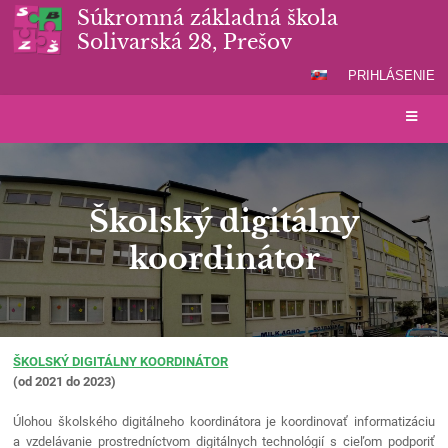
Súkromná základná škola
Solivarská 28, Prešov
PRIHLÁSENIE
Školský digitálny
koordinátor
Školský
ŠKOLSKÝ DIGITÁLNY KOORDINÁTOR
digitálny
(od 2021 do 2023)
koordinátor
Úlohou školského digitálneho koordinátora je koordinovať informatizáciu
a vzdelávanie prostredníctvom digitálnych technológií s cieľom podporiť